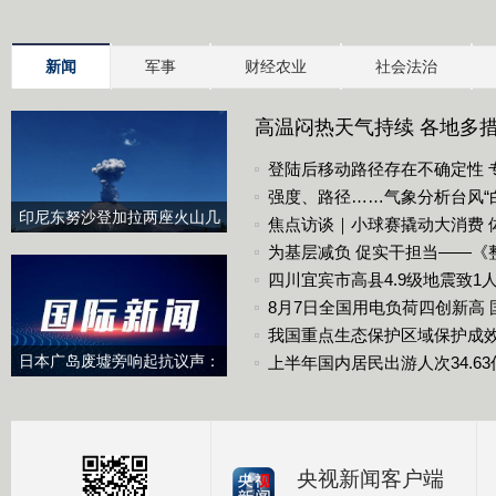
新闻
军事
财经农业
社会法治
高温闷热天气持续 各地多
登陆后移动路径存在不确定性 
强度、路径……气象分析台风“
印尼东努沙登加拉两座火山几
焦点访谈｜小球赛撬动大消费 
乎同时喷发
为基层减负 促实干担当——《
定》出台两周年观察
四川宜宾市高县4.9级地震致1
8月7日全国用电负荷四创新高
用电
我国重点生态保护区域保护成
日本广岛废墟旁响起抗议声：
上半年国内居民出游人次34.63
勿忘历史、拒绝拥核
央视新闻客户端