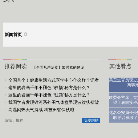
新闻首页
推荐阅读
其他看点
【全面从严治党】加强党的建设
全国首个！健康生活方式医学中心什么样？记者
美卫生官员现史
离职
探访
这里的岩画千年不褪色 “驻颜”秘方是什么？
这里的岩画千年不褪色 “驻颜”秘方是什么？
医生：让
欧委会主席：首
我国学者发现银河系外围气体盘呈现波纹状褶皱
望年底前接种
结构
高温闷热天气持续 科技田管保秋粮
这名公安局长受
刑 茅台就收
编辑：梅程
我要纠错