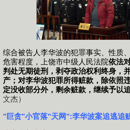
综合被告人李华波的犯罪事实、性质
危害程度，上饶市中级人民法院
依法
判处无期徒刑，剥夺政治权利终身，
产；对李华波犯罪所得赃款，除依照
定没收部分外，剩余赃款，继续予以
文杰）
"巨贪"小官落"天网":李华波案追逃追