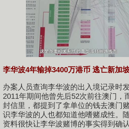
李华波4年输掉3400万港币 逃亡新加
办案人员查询李华波的出入境记录时发现
2011年期间他曾先后52次前往澳门
封信里，都提到了拿单位的钱去澳门
识李华波的人也都知道他嗜赌成性。
资料很快让李华波赌博的事实得到确