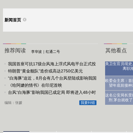
新闻首页
推荐阅读
其他看点
李华波
|
红通二号
我国首座可抗17级台风海上浮式风电平台正式投
美卫生官员现史
离职
运
特朗普“黄金舰队”造价或高达2750亿美元
“白海豚”迫近，8月会有几个台风登陆或影响我国
医生：让
欧委会主席：首
《给阿嬷的情书》在印尼首映
望年底前接种
台风“白海豚”影响我国已成定局 即将进入48小时
这名公安局长受
台风警戒线
刑 茅台就收
编辑：张媛
我要纠错