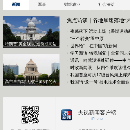
新闻
军事
财经农业
社会法治
焦点访谈｜各地加速落地“六
化战略底座
夜幕落下 运动上场（暑期运动
“三个转变”看中原
特朗普“黄金舰队”造价或高达
世界给“__在中国”填新词
2750亿美元
学习新语·铸魂强党｜全党同志
通讯丨向荒漠深处延伸——中
时政新闻眼丨从四个维度读懂
我国首座可抗17级台风海上浮
高市早苗就“无核三原则”的表
我国“华龙一号”核电技术全面
态含糊其辞
央视新闻客户端
iPhone