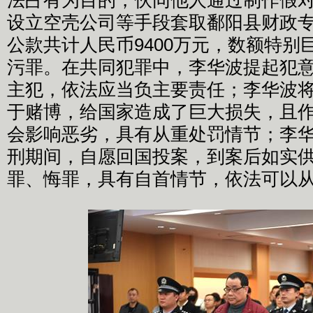
法占有为目的，伙同他人通过制作假
设立空壳公司等手段套取鄱阳县财政
公款共计人民币9400万元，数额特别
污罪。在共同犯罪中，李华波提起犯
主犯，依法应当负主要责任；李华波
于赌博，给国家造成了巨大损失，且
会影响恶劣，具有从重处罚情节；李
刑期间，自愿回国投案，到案后如实
罪、悔罪，具有自首情节，依法可以