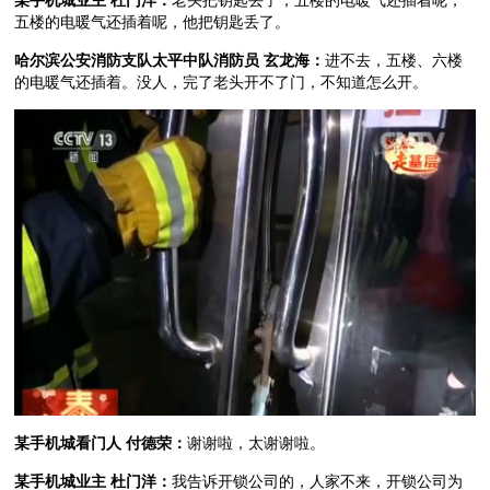
某手机城业主 杜门洋：
老头把钥匙丢了，五楼的电暖气还插着呢，
五楼的电暖气还插着呢，他把钥匙丢了。
哈尔滨公安消防支队太平中队消防员 玄龙海：
进不去，五楼、六楼
的电暖气还插着。没人，完了老头开不了门，不知道怎么开。
某手机城看门人 付德荣：
谢谢啦，太谢谢啦。
某手机城业主 杜门洋：
我告诉开锁公司的，人家不来，开锁公司为