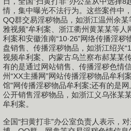
日，全国“扫黄打非”办公室从中选择8
情，集中曝光不法行为。这些案件中
QQ群交易淫秽物品，如浙江温州余某
雅视频”牟利案、浙江衢州黄某某等人
利案和安徽淮南“10·26”网络传播淫
盘销售、传播淫秽物品，如浙江绍兴“12
视频牟利案、内蒙古乌兰察布郝某某传
有的是通过网站销售、传播淫秽色情
州“XX主播网”网站传播淫秽物品牟利
馆”网传播淫秽物品牟利案;还有的是
公开销售淫秽物品，如浙江义乌张某
牟利案。
全国“扫黄打非”办公室负责人表示，