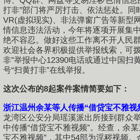
博、QQ群、网盘等交易淫秽色情信息
打非”部门将严厉打击、依法惩处。同
VR(虚拟现实)、非法弹窗广告等新型
情信息违法活动，今年将逐项开展集
绝不容忍。做好这些工作离不开人民
欢迎社会各界积极提供举报线索，可拨
非”举报中心12390电话或通过中国
号“扫黄打非”在线举报。
这次公布的8起案件案情简要如下：
浙江温州余某等人传播“借贷宝不雅视
龙湾区公安分局瑶溪派出所接到群众
中传播“借贷宝不雅视频”。经查，余某
宝不雅视频”，其中54部为淫秽视频