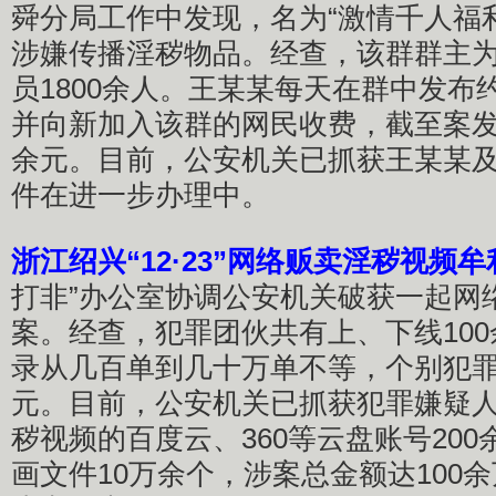
舜分局工作中发现，名为“激情千人福利
涉嫌传播淫秽物品。经查，该群群主
员1800余人。王某某每天在群中发布约
并向新加入该群的网民收费，截至案发
余元。目前，公安机关已抓获王某某及
件在进一步办理中。
浙江绍兴“12·23”网络贩卖淫秽视频
打非”办公室协调公安机关破获一起网
案。经查，犯罪团伙共有上、下线10
录从几百单到几十万单不等，个别犯罪
元。目前，公安机关已抓获犯罪嫌疑人
秽视频的百度云、360等云盘账号20
画文件10万余个，涉案总金额达100