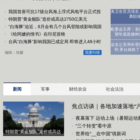
我国首座可抗17级台风海上浮式风电平台正式投
美卫生官员现史
离职
运
特朗普“黄金舰队”造价或高达2750亿美元
“白海豚”迫近，8月会有几个台风登陆或影响我国
医生：让
欧委会主席：首
《给阿嬷的情书》在印尼首映
望年底前接种
台风“白海豚”影响我国已成定局 即将进入48小时
这名公安局长受
台风警戒线
刑 茅台就收
编辑：张媛
我要纠错
新闻
军事
财经农业
社会法治
焦点访谈｜各地加速落地“六
化战略底座
夜幕落下 运动上场（暑期运动
“三个转变”看中原
特朗普“黄金舰队”造价或高达
世界给“__在中国”填新词