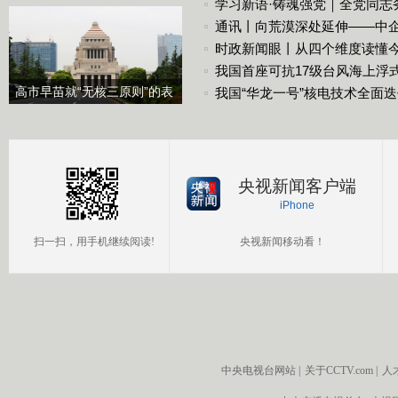
2750亿美元
学习新语·铸魂强党｜全党同志
通讯丨向荒漠深处延伸——中
时政新闻眼丨从四个维度读懂
我国首座可抗17级台风海上浮
高市早苗就“无核三原则”的表
我国“华龙一号”核电技术全面
态含糊其辞
央视新闻客户端
iPhone
扫一扫，用手机继续阅读!
央视新闻移动看！
中央电视台网站
|
关于CCTV.com
|
人