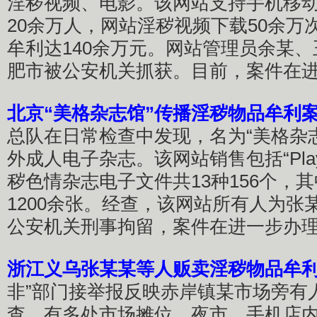
淫秽视频、电影。该网站支持手机移
20余万人，网站淫秽视频下载50余万
牟利达140余万元。网站管理员余某
肥市被公安机关抓获。目前，案件在
北京“美格杂志馆”传播淫秽物品牟利
总队在日常检查中发现，名为“美格杂
外成人电子杂志。该网站销售包括“Pla
秽色情杂志电子文件共13种156个，
1200余张。经查，该网站所有人为张
公安机关刑事拘留，案件在进一步办
浙江义乌张某某等人贩卖淫秽物品牟
非”部门接举报反映赤岸镇某市场旁有
查，有多处市场摊位、夜市、手机店