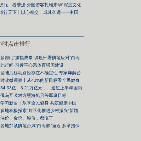
御关口前移保通保畅保安全
汉服、看非遗 外国游客扎堆来华“深度文化
”
道行天下丨以心相交，成其久远——中国
首外交的世界情怀与大国气派
4小时点击排行
多部门“攥指成拳”调度部署防范应对“白海
登陆 全力以赴护民生保安全
此行间·习近平心系体育强国建设
登陆后移动路径存在不确定性 专家详解台
白海豚”影响
时政微观察丨从40%的新目标看全民健身
高质量发展
34.63亿、3.21万亿元……透过上半年国内
出游“成绩单”看消费新动向
俄乌互袭对方黑海船只等军事目标
学习新语｜乐享全民健身 共筑健康中国
多地积极探索“片区化推进乡村振兴”新路
立足资源禀赋打开发展“新空间”
油价、金价、银价，都涨了
各地加紧防范台风“白海豚”逼近 多举措保
、保供应、保民生