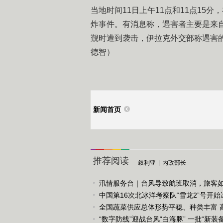
当地时间11日上午11点和11点15
炸事件。有消息称，遇害者主要是来
觐时遭到袭击，伊拉克外交部称遇害的
德智）
新闻首页
推荐阅读
叙利亚
|
内政部长
汛情服务台｜台风导致航班取消，旅客
应对？这个“前提”..
中国第16次北冰洋考察队“雪龙2”号开始
查作业
全国蔬菜供应总体形势平稳、种类丰富 
何科学吃菜？“指..
“数字防线”迎战台风“白海豚” 一批“新装