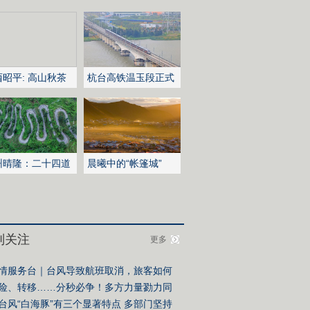
昭平: 高山秋茶
杭台高铁温玉段正式
摘忙
开通运营
州晴隆：二十四道
晨曦中的“帐篷城”
绿意盎然
别关注
更多
情服务台｜台风导致航班取消，旅客如何
善应对？这个“前提”很关键↓
险、转移……分秒必争！多方力量勠力同
筑牢防汛防台风民生防线
台风“白海豚”有三个显著特点 多部门坚持