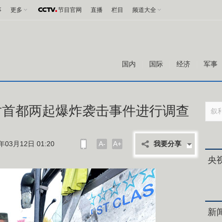
事
更多
节目官网
直播
栏目
频道大全
国内
国际
经济
军事
对首都两起爆炸袭击事件进行调查
03月12日 01:20
A-
A+
我要分享
央
新