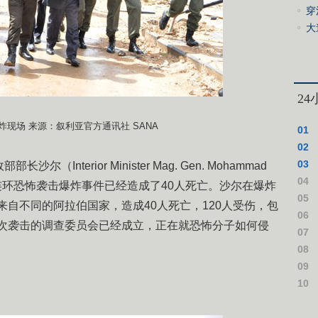
防
穿
游
大
元
2
现场 来源：叙利亚官方通讯社 SANA
01
豚”
02
03
nterior Minister Mag. Gen. Mohammad
风“
04
生的连环恐怖袭击爆炸事件已经造成了40人死亡。沙尔在爆炸
事业
05
来自不同的阿拉伯国家，造成40人死亡，120人受伤，包
居民
06
此次袭击的调查委员会已经成立，正在就恐怖分子如何侵
07
08
径 
09
10
安全