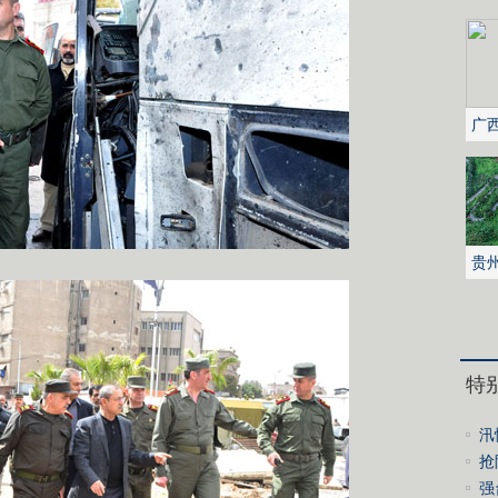
广西
采
贵
拐
特
汛
妥
抢
心
强