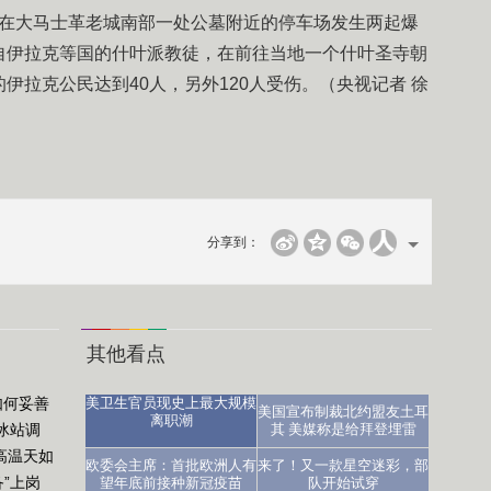
分，在大马士革老城南部一处公墓附近的停车场发生两起爆
自伊拉克等国的什叶派教徒，在前往当地一个什叶圣寺朝
伊拉克公民达到40人，另外120人受伤。（央视记者 徐
分享到：
其他看点
如何妥善
美卫生官员现史上最大规模
美国宣布制裁北约盟友土耳
离职潮
冰站调
其 美媒称是给拜登埋雷
高温天如
医生：让人沮丧
欧委会主席：首批欧洲人有
来了！又一款星空迷彩，部
备”上岗
望年底前接种新冠疫苗
队开始试穿