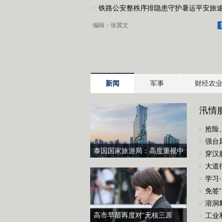
助力防御链..
铁路公安整秩序排隐患守护暑运平安旅
编辑：张冀文
新闻
军事
财经农
汛情
这个“
抢险
线
强台
泰国国家旅游局：高度重视中
安全
穿汉
国游客旅游体验 将完善产品和
大道
服务
国气
学习
免签
攀升
溶洞
高市早苗再度对“无核三原
工业