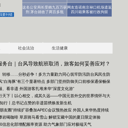
途
这名公安局长受贿九百万获
网友造谣南京禄口机场遣返
刑 茅台就收了两百多瓶
四川籍乘客被行政拘留
我要纠错
业
社会法治
生活健康
服务台｜台风导致航班取消，旅客如何妥善应对？
前提”很关键↓
、转移……分秒必争！多方力量勠力同心筑牢防汛防台风民生防
风“白海豚”有三个显著特点 多部门坚持防御关口前移保通保畅保
服、看非遗 外国游客扎堆来华“深度文化游”
行天下丨以心相交，成其久远——中国元首外交的世界情怀与大
派
·知行丨总书记点赞的非遗苗绣焕发新生机
“朋友圈”持续扩容叠加APEC会议预热效应 外国人来华热度持续
攀岩喝咖啡 草原骑马看雪山 解锁宝藏中国的夏日限定体验
和信息化部增配频率资源 助力气象部门应对极端天气