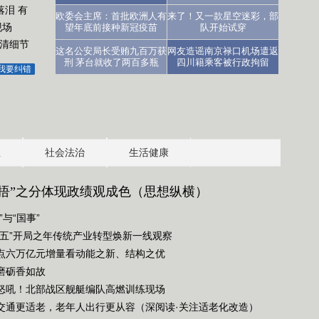
泪 有
医生：让人沮丧
欧委会主席：首批欧洲人有
来了！又一款星空迷彩，部
现场
望年底前接种新冠疫苗
队开始试穿
高清细节
这名公安局长受贿九百万获
网友造谣南京禄口机场遣返
刑 茅台就收了两百多瓶
四川籍乘客被行政拘留
我要纠错
业
社会法治
生活健康
”“捂”之分体现政绩观成色（思想纵横）
”与“国事”
五五”开局之年传统产业转型焕新一线观察
点六万亿元增量看动能之新、结构之优
磨砺香如故
怒吼！北部战区舰艇编队高燃训练现场
交通更适老，老年人出行更从容（深阅读·关注适老化改造）