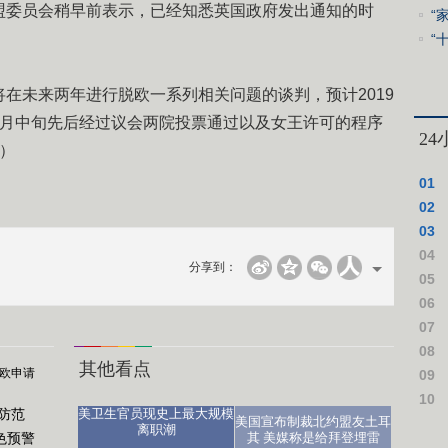
盟委员会稍早前表示，已经知悉英国政府发出通知的时
“
“
在未来两年进行脱欧一系列相关问题的谈判，预计2019
本月中旬先后经过议会两院投票通过以及女王许可的程序
2
琳）
01
02
03
04
分享到：
仪式
05
06
07
08
其他看点
脱欧申请
09
10
点防范
美卫生官员现史上最大规模
美国宣布制裁北约盟友土耳
作假
离职潮
色预警
其 美媒称是给拜登埋雷