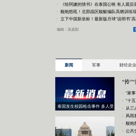
《给阿嬷的情书》在泰国公映 有人观后落
人提笔寄语亲人
舰炮怒吼！北部战区舰艇编队高燃训练
立下中国新坐标！最新版月球“说明书”
图来了
编辑：高孟阳
新闻
军事
财经农
“拎
“家事
“十
泰国发生校园枪击事件 多人受
从三
伤
风雨
舰炮
公共