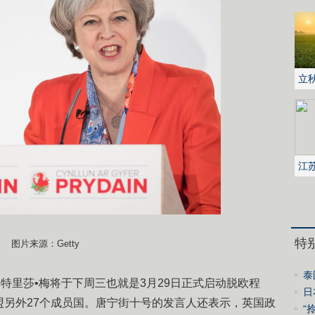
立
江
地
特
图片来源：Getty
泰
相特里莎•梅将于下周三也就是3月29日正式启动脱欧程
日
盟另外27个成员国。唐宁街十号的发言人还表示，英国政
势
“