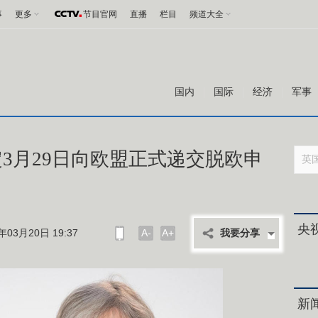
事
更多
节目官网
直播
栏目
频道大全
国内
国际
经济
军事
3月29日向欧盟正式递交脱欧申
央
03月20日 19:37
A-
A+
我要分享
新