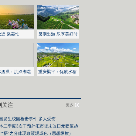
秋近 采菱忙
暑期出游 乐享美好时
光
苏泗洪：洪泽湖湿
重庆梁平：优质水稻
白鹭嬉戏
丰收在望
别关注
更多
国发生校园枪击事件 多人受伤
本二季度3次干预外汇市场未改日元贬值趋
拎”“捂”之分体现政绩观成色（思想纵横）