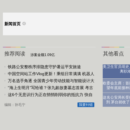
新闻首页
推荐阅读
其他看点
涉案金额1.09亿
铁路公安整秩序排隐患守护暑运平安旅途
美卫生官员现史
离职
中国空间站工作Vlog更新！乘组日常满满 机器人
小航在轨“成..
万名选手角逐 全国青少年劳动技能与智能设计大
医生：让
欧委会主席：首
赛总决赛启动
“海上生明月”写给谁？张九龄故妻墓志首展 考古
望年底前接种
解谜题
这6个无意识行为正在悄悄削弱你的抵抗力 快自
这名公安局长受
查→
刑 茅台就收
编辑：孙毛宁
我要纠错