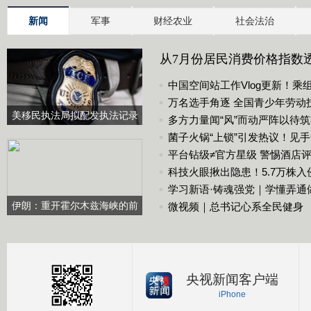
新闻
军事
财经农业
社会法治
从7月份居民消费价格指数
商品价格保持平稳
中国空间站工作Vlog更新！乘
万名选手角逐 全国青少年劳动
美移民执法局拟配发执法记录
多方力量闻“风”而动严阵以待
仪 舆论指其“隔靴搔痒”
命财产安全
菌子火锅“上锁”引发热议！见
平台钻级≠官方星级 警惕酒店
科技火眼揪出隐患！5.7万株
学习新语·铸魂强党｜学懂弄通
伊朗：重开霍尔木兹海峡的前
微视频｜总书记心系全民健身
提是美国满足5个条件
央视新闻客户端
iPhone