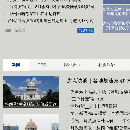
“白海豚”迫近，8月会有几个台风登陆或影响我国
医生：让
欧委会主席：首
《给阿嬷的情书》在印尼首映
望年底前接种
台风“白海豚”影响我国已成定局 即将进入48小时
这名公安局长受
台风警戒线
刑 茅台就收
编辑：陈晓月
我要纠错
新闻
军事
财经农业
社会法治
焦点访谈｜各地加速落地“六
化战略底座
夜幕落下 运动上场（暑期运动
“三个转变”看中原
特朗普“黄金舰队”造价或高达
世界给“__在中国”填新词
2750亿美元
学习新语·铸魂强党｜全党同志
通讯丨向荒漠深处延伸——中
时政新闻眼丨从四个维度读懂