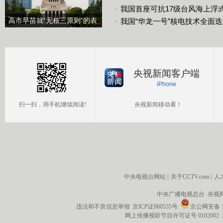
我国首座可抗17级台风海上浮
高市早苗就“无核三原则”的表
我国“华龙一号”核电技术全面
态含糊其辞
央视新闻客户端
iPhone
扫一扫，用手机继续阅读!
央视新闻移动看！
中央电视台网站
|
关于CCTV.com
|
人
中央广播电视总台 央视
违法和不良信息举报
京ICP证060535号
京公网安备 11
网上传播视听节目许可证号 0102002