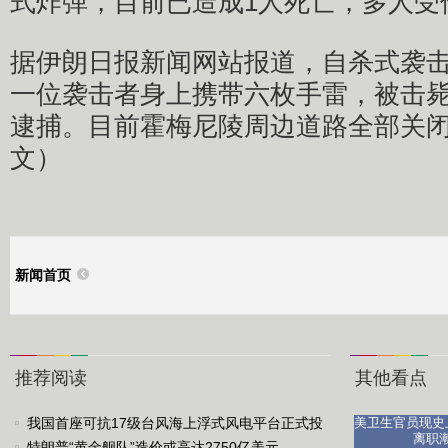
式炸弹，目前已造成1人死亡，多人受
据伊朗日报新闻网站报道，自杀式袭
一位袭击者身上携带六枚手雷，被击
逮捕。目前霍梅尼陵周边道路全部关闭
文）
新闻首页
推荐阅读
其他看点
我国首座可抗17级台风海上浮式风电平台正式投
美卫生官员现史
离职
运
特朗普“黄金舰队”造价或高达2750亿美元