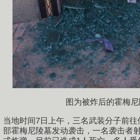
图为被炸后的霍梅尼
​当地时间7日上午，三名武装分子前
部霍梅尼陵墓发动袭击，一名袭击者