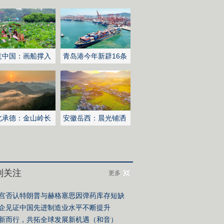
意中国：画船撑入
青岛港今年新辟16条
深处
国际航线
北承德：金山岭长
安徽岳西：晨光铺洒
日出云海翻涌
山乡稻田
别关注
更多
宫否认特朗普与赫格塞思因弹药库存短缺
生争执
企见证中国先进制造业水平不断提升
新而行，共拓全球发展新机遇（和音）