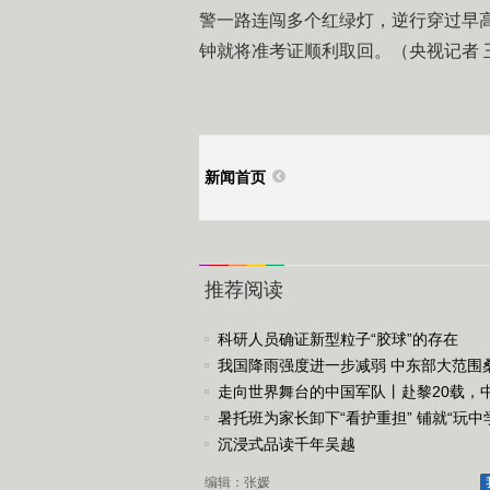
警一路连闯多个红绿灯，逆行穿过早
钟就将准考证顺利取回。（央视记者 
新闻首页
推荐阅读
科研人员确证新型粒子“胶球”的存在
我国降雨强度进一步减弱 中东部大范围
续局地可超38℃
走向世界舞台的中国军队丨赴黎20载，
以实干守卫和平
暑托班为家长卸下“看护重担” 铺就“玩中
中乐”暑期成长..
沉浸式品读千年吴越
编辑：张媛