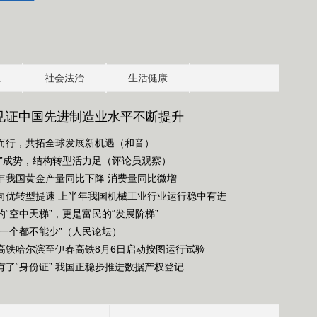
业
社会法治
生活健康
见证中国先进制造业水平不断提升
而行，共拓全球发展新机遇（和音）
绿”成势，结构转型活力足（评论员观察）
年我国黄金产量同比下降 消费量同比微增
向优转型提速 上半年我国机械工业行业运行稳中有进
的“空中天梯”，更是富民的“发展阶梯”
“一个都不能少”（人民论坛）
高铁哈尔滨至伊春高铁8月6日启动按图运行试验
有了“身份证” 我国正稳步推进数据产权登记