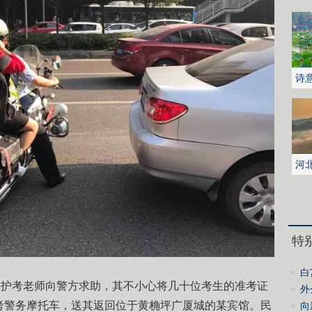
诗
花
河
城
特
白
点一护考老师向警方求助，其不小心将几十位考生的准考证
发
外
考警务摩托车，送其返回位于黄桷坪广厦城的某宾馆。民
向