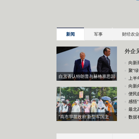
新闻
军事
财经农
外企
向新
聚“
白宫否认特朗普与赫格塞思因
上半
弹药库存短缺发生争执
向新
便民
感悟
最北
“高市早苗政府‘新型军国主
数据
义’思维的赤裸表现”（国际视
点）