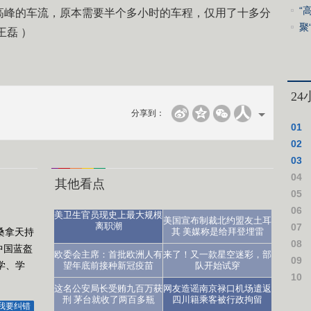
“
高峰的车流，原本需要半个多小时的车程，仅用了十多分
现
聚
王磊 ）
2
分享到：
01
02
03
04
其他看点
仪式
05
06
美卫生官员现史上最大规模
美国宣布制裁北约盟友土耳
离职潮
07
桑拿天持
其 美媒称是给拜登埋雷
08
中国蓝盔
医生：让人沮丧
欧委会主席：首批欧洲人有
来了！又一款星空迷彩，部
09
学、学
望年底前接种新冠疫苗
队开始试穿
10
这名公安局长受贿九百万获
网友造谣南京禄口机场遣返
作假
刑 茅台就收了两百多瓶
四川籍乘客被行政拘留
我要纠错