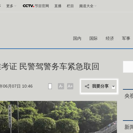
事
更多
节目官网
直播
栏目
频道大全
国内
国际
经济
军事
考证 民警驾警务车紧急取回
06月07日 10:46
A-
A+
我要分享
央
新