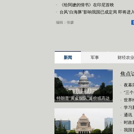
《给阿嬷的情书》在印尼首映
台风“白海豚”影响我国已成定局 即将进入
台风警戒线
编辑：张媛
新闻
军事
财经农
焦点
化战
夜幕
“三
特朗普“黄金舰队”造价或高达
世界
2750亿美元
学习
通讯
时政
我国