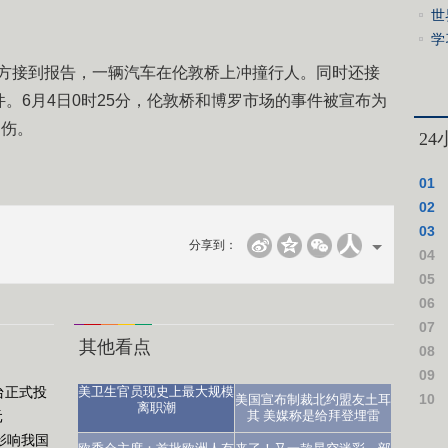
世
学
心
国警方接到报告，一辆汽车在伦敦桥上冲撞行人。同时还接
。6月4日0时25分，伦敦桥和博罗市场的事件被宣布为
受伤。
2
01
02
03
分享到：
04
仪式
05
06
07
其他看点
08
09
台正式投
美卫生官员现史上最大规模
10
美国宣布制裁北约盟友土耳
离职潮
元
其 美媒称是给拜登埋雷
作假
影响我国
医生：让人沮丧