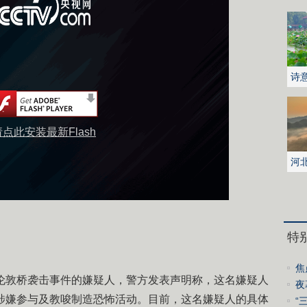
诗
花
请点此安装最新Flash
河
城
特
焦
与伦敦桥袭击事件的嫌疑人，警方发表声明称，这名嫌疑人
中
夜
，涉嫌参与及教唆制造恐怖活动。目前，这名嫌疑人的具体
“