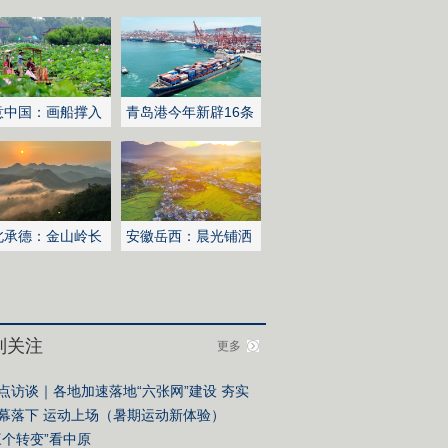
意中国：画船撑入
青岛港今年新辟16条
深处
国际航线
北承德：金山岭长
安徽岳西：晨光铺洒
日出云海翻涌
山乡稻田
别关注
更多
点访谈｜各地加速落地“六张网”建设 夯实
国式现代化战略底座
幕落下 运动上场（暑期运动新体验）
三个转变”看中原