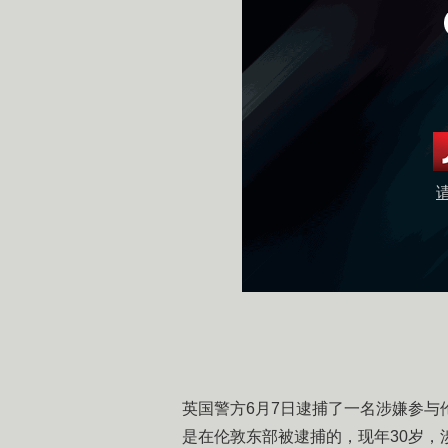
​英国警方6月7日逮捕了一名涉嫌参
是在伦敦东部被逮捕的，现年30岁