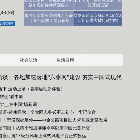
欧委会主席：首批欧洲人有
来了！又一款星空迷彩，部
望年底前接种新冠疫苗
队开始试穿
48小时
这名公安局长受贿九百万获
网友造谣南京禄口机场遣返
刑 茅台就收了两百多瓶
四川籍乘客被行政拘留
我要纠错
业
社会法治
生活健康
访谈｜各地加速落地“六张网”建设 夯实中国式现代
略底座
落下 运动上场（暑期运动新体验）
个转变”看中原
给“__在中国”填新词
新语·铸魂强党｜全党同志务必不忘初心、牢记使命
丨向荒漠深处延伸——中企公路项目助力肯尼亚北部发展
新闻眼丨从四个维度读懂今年以来中国元首外交
首座可抗17级台风海上浮式风电平台正式投运