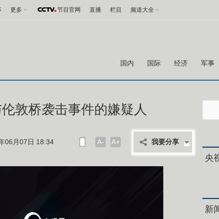
事
更多
节目官网
直播
栏目
频道大全
国内
国际
经济
军事
与伦敦桥袭击事件的嫌疑人
06月07日 18:34
A-
A+
我要分享
央
新