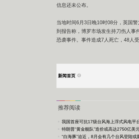
信息还未公布。
当地时间6月3日晚10时08分，英
到报告称，博罗市场发生持刀伤人事件
恐袭事件。事件造成7人死亡，48人
新闻首页
推荐阅读
我国首座可抗17级台风海上浮式风电平
运
特朗普“黄金舰队”造价或高达2750亿美
“白海豚”迫近，8月会有几个台风登陆或