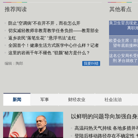
推荐阅读
其他看点
防止“空调病”不在开不开，而在怎么开
美卫生官员现史
离职
切实减轻教师非教育教学任务负担——教育部全
力推动教师减负工作..
返乡农民“落笔生花” “悬浮书法”走红
医生：让
欧委会主席：首
全国首个！健康生活方式医学中心什么样？记者
望年底前接种
探访
这里的岩画千年不褪色 “驻颜”秘方是什么？
这名公安局长受
刑 茅台就收
编辑：陶郎
我要纠错
新闻
军事
财经农业
社会法治
以鲜明的问题导向加强自身
论品格系列述评之三
高温闷热天气持续 各地多措并
登陆后移动路径存在不确定性 