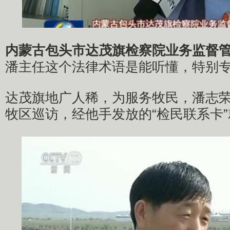
内蒙古包头市达茂旗检察院业务监督管
潘主任这个法律术语是能听懂，特别
达茂旗地广人稀，为服务牧民，潘志荣
牧区巡访，经他手发放的“检民联系卡”就