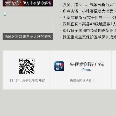
伊朗总统：伊方未在涉谅解备
强度、路径……气象分析台风“
忘录的谈判中作任何让步
焦点访谈｜小球赛撬动大消费 
为基层减负 促实干担当——《
定》出台两周年观察
四川宜宾市高县4.9级地震致1
8月7日全国用电负荷四创新高
西班牙将对来自意大利的旅客
用电
我国重点生态保护区域保护成
实施临时边境检查
央视新闻客户端
iPhone
扫一扫，用手机继续阅读!
央视新闻移动看！