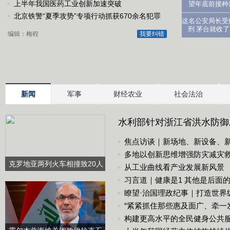
上半年我国医药工业创新加速突破
望年底前接种
北京铁警“夏季攻势”专项行动抓获670余名犯罪
这名公安局长受
嫌疑人
刑 茅台就收
编辑：梅程
我要纠错
新闻
军事
财经农业
社会法治
水利部针对浙江省洪水防御
焦点访谈｜新场地、新设备、新
多地以创新思维增强防灾减灾救
克罗地亚两列火车相撞致20人
更高效
从工业曲线看产业发展新风景
受伤
习言道｜健康是1 其他是后面的
瞭望·治国理政纪事｜打造世界
“紧紧抓住那些惠及面广、牵一
构建更高水平的全民健身公共