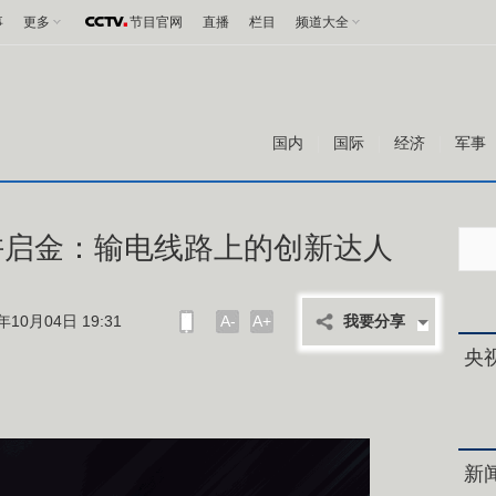
事
更多
节目官网
直播
栏目
频道大全
国内
国际
经济
军事
许启金：输电线路上的创新达人
10月04日 19:31
A-
A+
我要分享
央
新