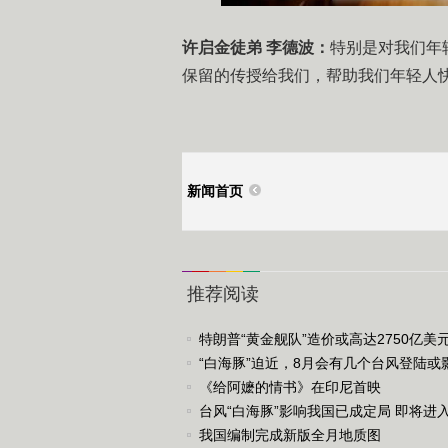
许启金徒弟 李德波：
特别是对我们年
保留的传授给我们，帮助我们年轻人
新闻首页
推荐阅读
特朗普“黄金舰队”造价或高达2750亿美
“白海豚”迫近，8月会有几个台风登陆或
《给阿嬷的情书》在印尼首映
台风“白海豚”影响我国已成定局 即将进入
台风警戒线
我国编制完成新版全月地质图