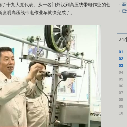
高
选了十九大党代表。从一名门外汉到高压线带电作业的创
巴
新发明高压线带电作业车就快完成了。
2
01
02
03
04
仪式
05
06
07
08
09
10
作假