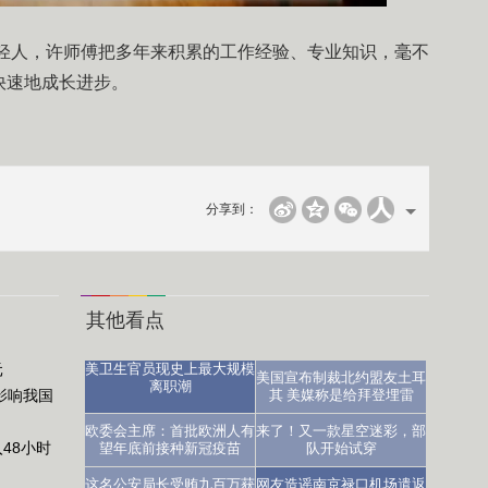
轻人，许师傅把多年来积累的工作经验、专业知识，毫不
快速地成长进步。
分享到：
其他看点
元
美卫生官员现史上最大规模
美国宣布制裁北约盟友土耳
离职潮
影响我国
其 美媒称是给拜登埋雷
医生：让人沮丧
欧委会主席：首批欧洲人有
来了！又一款星空迷彩，部
48小时
望年底前接种新冠疫苗
队开始试穿
这名公安局长受贿九百万获
网友造谣南京禄口机场遣返