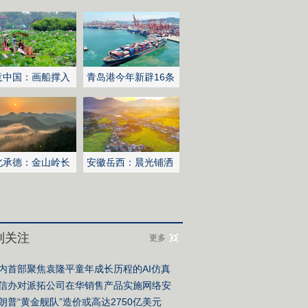
意中国：画船撑入
青岛港今年新辟16条
深处
国际航线
北承德：金山岭长
安徽岳西：晨光铺洒
日出云海翻涌
山乡稻田
别关注
更多
内首部聚焦袁隆平童年成长历程的AI仿真
微短剧《稻梦童心》在德安首发上线
信办对派拓公司在华销售产品实施网络安
审查
朗普“黄金舰队”造价或高达2750亿美元