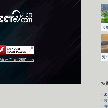
诗
花
河
请点此安装最新Flash
城
特
国
人
网
全
特