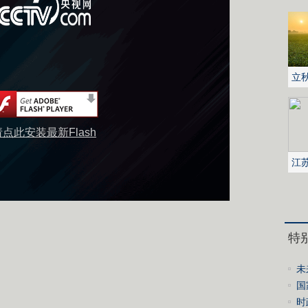
立
请点此安装最新Flash
江
地
特
未
国
策
时