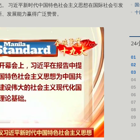
局
国
光。 习近平新时代中国特色社会主义思想在国际社会引发
实
年
十
新、发展能力赢得广泛赞誉。
施
2
01
投运
02
成一
03
核实
04
分调
05
实在
06
术、
07
08
产业
09
出真
10
入黎