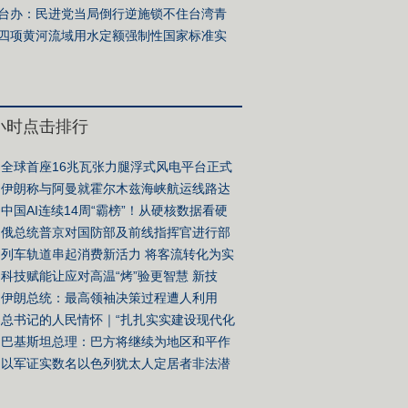
面——习近平总书记今年以来治国理政纪
台办：民进党当局倒行逆施锁不住台湾青
求发展的心
四项黄河流域用水定额强制性国家标准实
4小时点击排行
全球首座16兆瓦张力腿浮式风电平台正式
伊朗称与阿曼就霍尔木兹海峡航运线路达
致
中国AI连续14周“霸榜”！从硬核数据看硬
力
俄总统普京对国防部及前线指挥官进行部
整
列车轨道串起消费新活力 将客流转化为实
在的消费“增量”
科技赋能让应对高温“烤”验更智慧 新技
新装备守护群众生产生活
伊朗总统：最高领袖决策过程遭人利用
总书记的人民情怀｜“扎扎实实建设现代化
体系”
巴基斯坦总理：巴方将继续为地区和平作
诚努力
以军证实数名以色列犹太人定居者非法潜
巴嫩