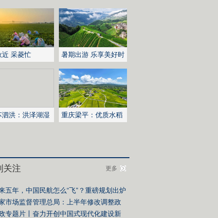
秋近 采菱忙
暑期出游 乐享美好时
光
苏泗洪：洪泽湖湿
重庆梁平：优质水稻
白鹭嬉戏
丰收在望
别关注
更多
来五年，中国民航怎么“飞”？重磅规划出炉
家市场监督管理总局：上半年修改调整政
措施6600余件
政专题片丨奋力开创中国式现代化建设新