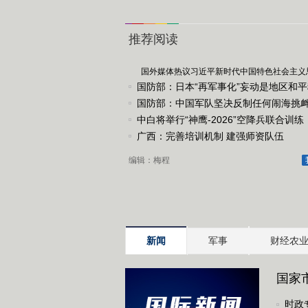
推荐阅读
国外媒体热议习近平新时代中国特色社会主义
国防部：日本“再军事化”妄动是地区和
真正威胁
国防部：中国军队坚决反制任何闹海挑
中白将举行“神鹰-2026”空降兵联合训练
广西：完善培训机制 建强师资队伍
编辑：梅程
新闻
军事
财经农
国家
余件
时政