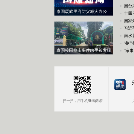
年以
国台
泰国暖武里府防灾减灾办公
十四
室：校园枪击案死亡人数升至
国家
7人
习近
南水
“拎
泰国校园枪击事件凶手被发现
“家事
已死亡 疑为自杀
扫一扫，用手机继续阅读!