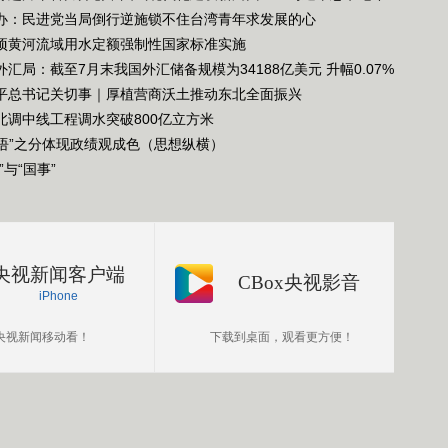
旋
来治国理政纪实
办：民进党当局倒行逆施锁不住台湾青年求发展的心
归
项黄河流域用水定额强制性国家标准实施
港
外汇局：截至7月末我国外汇储备规模为34188亿美元 升幅0.07%
平总书记关切事｜厚植营商沃土推动东北全面振兴
北调中线工程调水突破800亿立方米
”“捂”之分体现政绩观成色（思想纵横）
”与“国事”
央视新闻客户端
CBox央视影音
iPhone
央视新闻移动看！
下载到桌面，观看更方便！