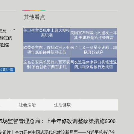
其他看点
“科
美卫生官员现史上最大规模
思想
美国宣布制裁北约盟友土耳
离职潮
平稳定的
学”号
其 美媒称是给拜登埋雷
衅图谋
完
医生：让人沮丧
欧委会主席：首批欧洲人有
来了！又一款星空迷彩，部
成
望年底前接种新冠疫苗
队开始试穿
西
这名公安局长受贿九百万获
网友造谣南京禄口机场遣返
太
刑 茅台就收了两百多瓶
四川籍乘客被行政拘留
我要纠错
平
洋
共
享
航
业
社会法治
生活健康
次
科
市场监督管理总局：上半年修改调整政策措施6600
考
凯
专题片丨奋力开创中国式现代化建设新局面——习近平总书记今