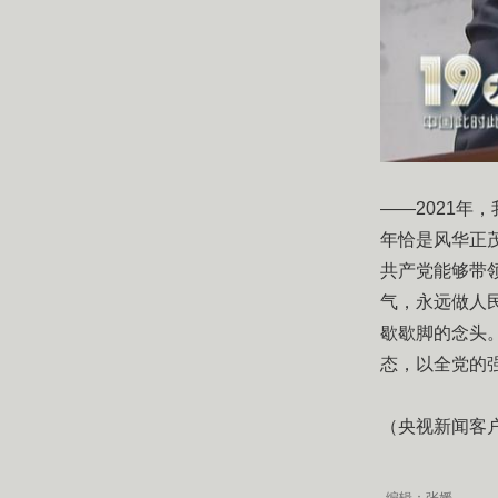
——2021年
年恰是风华正
共产党能够带
气，永远做人
歇歇脚的念头
态，以全党的
（央视新闻客