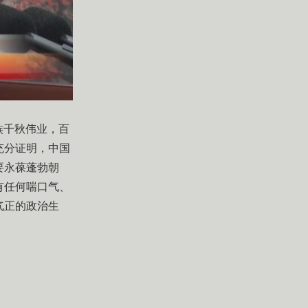
族千秋伟业，百
充分证明，中国
要永葆蓬勃朝
有任何喘口气、
气正的政治生