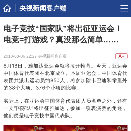
央视新闻客户端
电子竞技“国家队”将出征亚运会！
电竞=打游戏？真没那么简单……
A+
2018-08-06 22:27 央视新闻客户端
8月18日，雅加达亚运会就将拉开帷幕。今天，亚运会
中国体育代表团在北京成立。本届亚运会，中国体育代
表团共派出运动员约850人，将参加除卡巴迪和举重外
的38个大项、376个小项的比赛。
实际上，在亚运会中国体育代表团人员名单之外，还有
一支“国家队”将出征雅加达，参加一项表演赛的角逐，
他们便是电子竞技中国代表队。