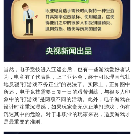
当然，电子竞技进入亚运会后，也有一些游戏爱好者认
为，电竞有了代表队，上了亚运会，终于可以理直气壮
地反驳“打游戏不务正业”的说法了。实际上，正如图中
所述，电子竞技需要日复一日的艰苦训练，与很多人印
象中的“打游戏”是两项不同的活动。此外，电子游戏在
设计时注重沉浸感，如果玩家毫无休止地打游戏，仍有
沉迷其中的危险。对于非职业的玩家来说，适度游戏才
是最重要的准则。