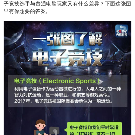
子竞技选手与普通电脑玩家又有什么差异？下面这张图
里有你想要的答案。