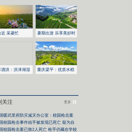
秋近 采菱忙
暑期出游 乐享美好时
光
苏泗洪：洪泽湖湿
重庆梁平：优质水稻
白鹭嬉戏
丰收在望
别关注
更多
国暖武里府防灾减灾办公室：校园枪击案
亡人数升至7人
国校园枪击事件凶手被发现已死亡 疑为自
国校园枪击案已致2人死亡 枪手仍藏在学校