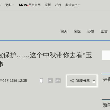
事
更多
节目官网
直播
栏目
频道大全
国内
国际
经济
军事
候被保护……这个中秋带你去看“玉
事
央
09月13日 12:35
A-
A+
我要分享
新