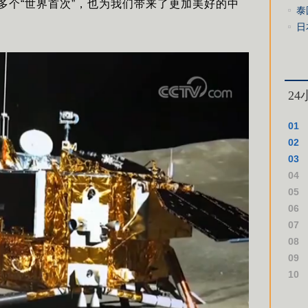
许多个“世界首次”，也为我们带来了更加美好的中
附
泰
日
势
2
01
02
03
04
仪式
05
06
07
08
09
10
作假