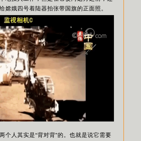
给嫦娥四号着陆器拍张带国旗的正面照。
两个人其实是“背对背”的。也就是说它需要