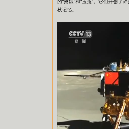
的“嫦娥”和“玉兔”。它们开创了
秋记忆。