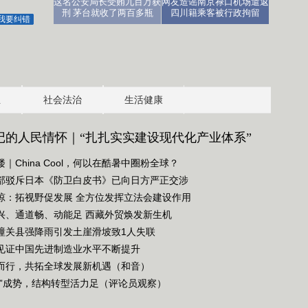
这名公安局长受贿九百万获
网友造谣南京禄口机场遣返
刑 茅台就收了两百多瓶
四川籍乘客被行政拘留
我要纠错
业
社会法治
生活健康
记的人民情怀｜“扎扎实实建设现代化产业体系”
｜China Cool，何以在酷暑中圈粉全球？
部驳斥日本《防卫白皮书》已向日方严正交涉
琼：拓视野促发展 全方位发挥立法会建设作用
兴、通道畅、动能足 西藏外贸焕发新生机
潼关县强降雨引发土崖滑坡致1人失联
见证中国先进制造业水平不断提升
而行，共拓全球发展新机遇（和音）
绿”成势，结构转型活力足（评论员观察）