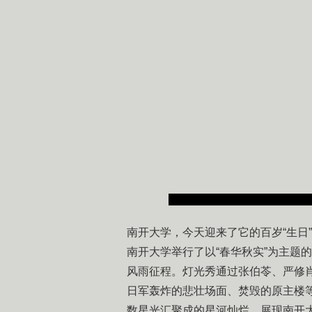
南开大学，今天迎来了它的百岁“生日”
南开大学举行了以“春华秋实”为主题
风雨征程。灯光秀通过张伯苓、严修
日军轰炸的悲壮场面、焚毁的原主楼等
数星光汇聚成的星河灿烂，展现南开