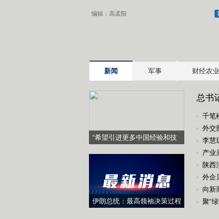
编辑：高孟阳
新闻
军事
财经农
总书
千笔楼
外交
“希望引进更多中国经验和技
李慧
术”（中国—吉尔吉斯斯坦媒体
产业
高质量共建“一带一路”联合采
陕西
外企
访）
向新
伊朗总统：最高领袖决策过程
聚“
遭人利用