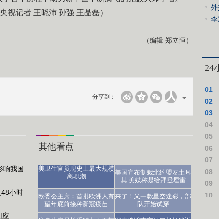
吉
外
央视记者 王晓沛 孙强 王晶磊）
访
正
李
设
（编辑 郑立恒）
2
01
分享到：
02
03
04
仪式
05
其他看点
06
07
影响我国
美卫生官员现史上最大规模
08
美国宣布制裁北约盟友土耳
离职潮
其 美媒称是给拜登埋雷
09
48小时
医生：让人沮丧
10
欧委会主席：首批欧洲人有
来了！又一款星空迷彩，部
望年底前接种新冠疫苗
队开始试穿
作假
回应