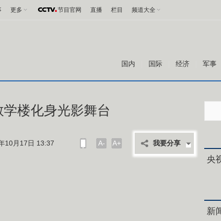
事
更多
节目官网
直播
栏目
频道大全
国内
国际
经济
军事
学教学楼化身光影舞台
10月17日 13:37
A-
A+
我要分享
央
新