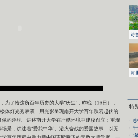
诗
花
河
城
，为了给这所百年历史的大学“庆生”，昨晚（16日），
特
的楼体灯光秀表演，用光影呈现南开大学百年跌宕起伏的
肖像的浮现，讲述南开大学在严酷环境中建校创立；重现
总
业
千
场景，讲述着“爱我中华”、浴火奋战的爱国故事；以无
球
“
大学百年历程中助力新中国不断腾飞的无数大师学者。一