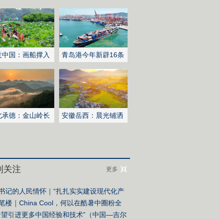
意中国：画船撑入
青岛港今年新辟16条
深处
国际航线
北承德：金山岭长
安徽岳西：晨光铺洒
日出云海翻涌
山乡稻田
别关注
更多
书记的人民情怀｜“扎扎实实建设现代化产
体系”
笔楼｜China Cool，何以在酷暑中圈粉全
？
希望引进更多中国经验和技术”（中国—吉尔