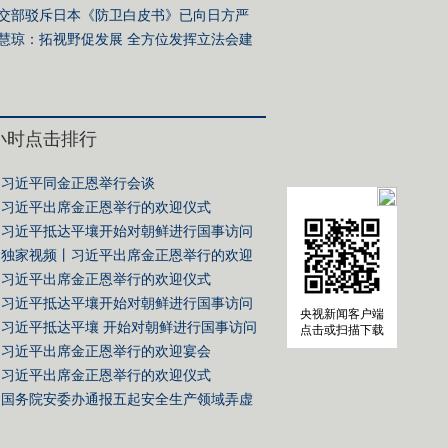
斯斯坦媒体高质量共建“一带一路”联合采
交部驳斥日本《防卫白皮书》已向日方严
）
交涉
慧琼：拓视野促发展 全方位发挥立法会建
作用
4小时点击排行
习近平同金正恩举行会谈
习近平出席金正恩举行的欢迎仪式
习近平抵达平壤开始对朝鲜进行国事访问
独家视频丨习近平出席金正恩举行的欢迎
习近平出席金正恩举行的欢迎仪式
习近平抵达平壤开始对朝鲜进行国事访问
央视新闻客户端
习近平抵达平壤 开始对朝鲜进行国事访问
点击或扫描下载
习近平出席金正恩举行的欢迎宴会
习近平出席金正恩举行的欢迎仪式
国务院安委办通报五起安全生产领域弄虚
典型案例