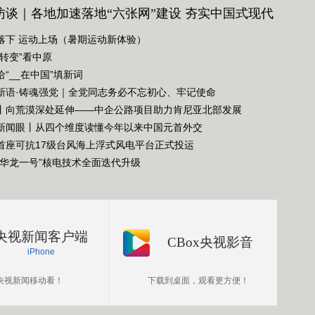
访谈｜各地加速落地“六张网”建设 夯实中国式现代
略底座
落下 运动上场（暑期运动新体验）
个转变”看中原
给“__在中国”填新词
新语·铸魂强党｜全党同志务必不忘初心、牢记使命
丨向荒漠深处延伸——中企公路项目助力肯尼亚北部发展
新闻眼丨从四个维度读懂今年以来中国元首外交
首座可抗17级台风海上浮式风电平台正式投运
“华龙一号”核电技术全面迭代升级
央视新闻客户端
CBox央视影音
iPhone
央视新闻移动看！
下载到桌面，观看更方便！