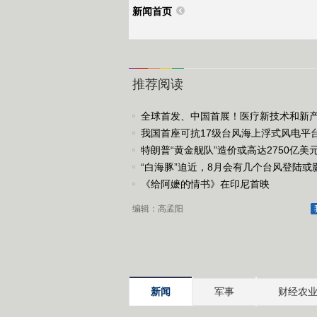
新闻首页
推荐阅读
全球首发、中国首展！医疗新技术和新
相服贸会
我国首座可抗17级台风海上浮式风电平
运
特朗普“黄金舰队”造价或高达2750亿美
“白海豚”迫近，8月会有几个台风登陆或
《给阿嬷的情书》在印尼首映
编辑：高孟阳
新闻
军事
财经农