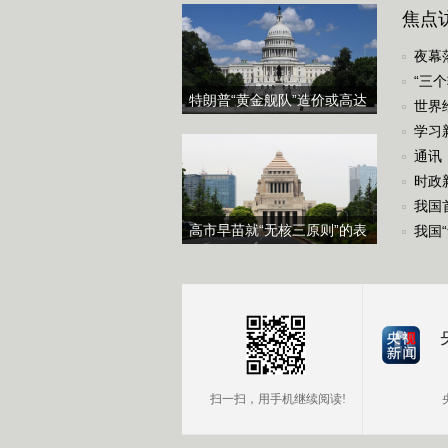
焦点
化战
夜幕
“三
特朗普“黄金舰队”造价或高达
世界
2750亿美元
学习
通讯
时政
我国
高市早苗就“无核三原则”的表
我国
态含糊其辞
扫一扫，用手机继续阅读!