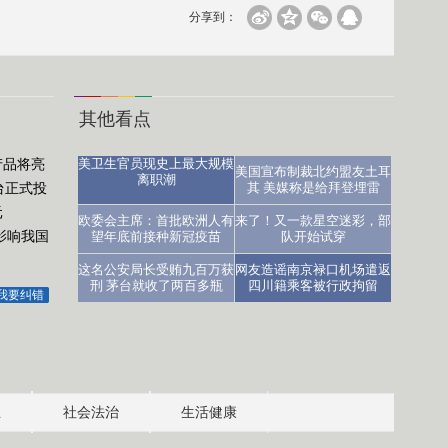
分享到：
其他看点
产品将亮
美卫生官员现史上最大规模
美国宣布制裁北约盟友土耳
离职潮
台正式投
其 美媒称是给拜登埋雷
元
医生：让人沮丧
欧委会主席：首批欧洲人有
来了！又一款星空迷彩，部
影响我国
望年底前接种新冠疫苗
队开始试穿
这名公安局长受贿九百万获
网友造谣南京禄口机场遣返
刑 茅台就收了两百多瓶
四川籍乘客被行政拘留
我要纠错
业
社会法治
生活健康