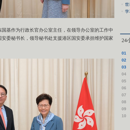
世
学
心
陈国基作为行政长官办公室主任，在领导办公室的工作中
国安委秘书长，领导秘书处支援港区国安委承担维护国家
2
01
02
03
04
仪式
05
06
07
08
09
10
作假