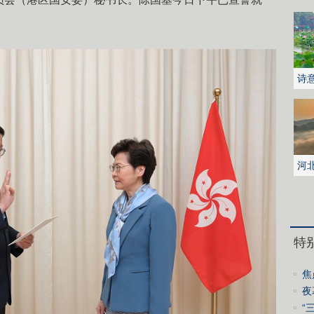
诗
花
河
城
特
焦
中
夜
“