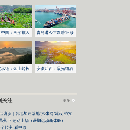
意中国：画船撑入
青岛港今年新辟16条
深处
国际航线
北承德：金山岭长
安徽岳西：晨光铺洒
日出云海翻涌
山乡稻田
别关注
更多
点访谈｜各地加速落地“六张网”建设 夯实
国式现代化战略底座
幕落下 运动上场（暑期运动新体验）
三个转变”看中原