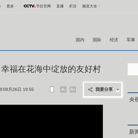
事
更多
节目官网
直播
栏目
频道大全
国内
国际
经济
军事
丨幸福在花海中绽放的友好村
09月26日 19:55
A-
A+
我要分享
央
新