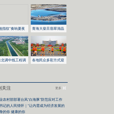
大地指纹”奏响夏夜
青海大柴旦翡翠湖晶
旅乐章
莹剔透
水北调中线工程调
各地民众多彩方式迎
突破800亿立方米
全民健身日
别关注
更多
业农村部部署台风“白海豚”防范应对工作
书记的人民情怀｜“让内需成为经济发展的
动力”
身的你 健康的你