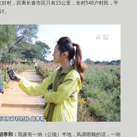
好村，距离长春市区只有15公里，全村548户村民，平
生计。
胡孝和：
我家有一垧（公顷）半地，风调雨顺的话，一垧