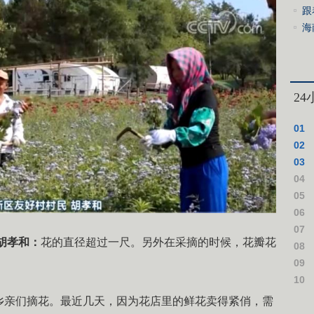
跟
景
海
物
2
01
与相
02
新局
03
实
04
国“
05
建北
06
07
胡孝和：
花的直径超过一尺。另外在采摘的时候，花瓣花
08
绩作
09
援乌
10
案死
乡亲们摘花。最近几天，因为花店里的鲜花卖得紧俏，需