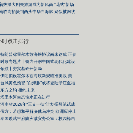
着热播大剧去旅游成为新风尚 “花式”新场
撬动地方文旅新活力
南临高拍摄到两头中华白海豚 疑似被网状
缠绕
4小时点击排行
特朗普称霍尔木兹海峡协议尚未达成 正参
关谈判
时政专题片丨奋力开创中国式现代化建设
面——习近平总书记今年以来治国理政纪
领航丨夯实基础开新局
伊朗拟设霍尔木兹海峡新规瞄准美以 美
硬蹭”谈判桌
台风黄色预警 “白海豚”或将登陆浙江至福
部沿海地区
东方之约 相约未来
塔里木河生态输水正在进行
河南省2026年“三支一扶”计划招募笔试成
废 重新组织笔试
俄方：若想和平解决俄乌冲突 欧洲应停止
泰国暖武里府防灾减灾办公室：校园枪击
亡人数升至7人