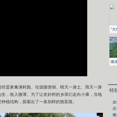
“
文
南
水
曾经是家禽满村跑、垃圾随便倒、晴天一身土、雨天一身
特
为生，收入微薄。为了让友好村的乡亲们走向小康，当地
变种植结构，探索出了一条别样的致富路。
农
总
主
健