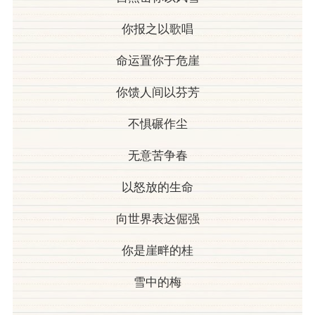
你报之以歌唱
命运置你于危崖
你馈人间以芬芳
不惧碾作尘
无意苦争春
以怒放的生命
向世界表达倔强
你是崖畔的桂
雪中的梅