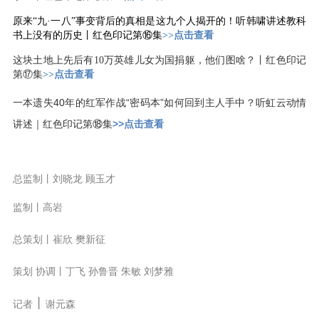
原来“九·一八”事变背后的真相是这九个人揭开的！听韩啸讲述教科
书上没有的历史丨红色印记第⑯集
>>点击查看
这块土地上先后有10万英雄儿女为国捐躯，他们图啥？丨红色印记
第⑰集
>>点击查看
一本遗失40年的红军作战“密码本”如何回到主人手中？听虹云动情
讲述｜红色印记第⑱集
>>点击查看
总监制丨刘晓龙 顾玉才
监制丨高岩
总策划丨崔欣 樊新征
策划 协调丨丁飞 孙鲁晋 朱敏 刘梦雅
丨
记者
谢元森