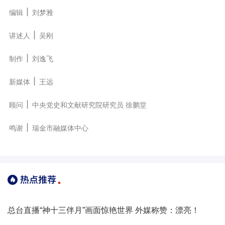
丨
编辑
刘梦雅
丨
讲述人
吴刚
丨
制作
刘逸飞
丨
新媒体
王远
丨
顾问
中央党史和文献研究院研究员 徐鹏堂
丨
鸣谢
瑞金市融媒体中心
总台直播“神十三伴月”画面惊艳世界 外媒称赞：漂亮！