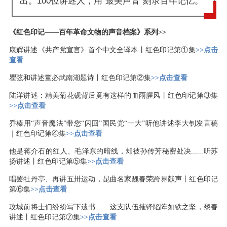
出。100位讲述人，用“最美声音”刻录百年记忆。
《红色印记——百年革命文物的声音档案》系列>>
康辉讲述《共产党宣言》首个中文全译本丨红色印记第①集
>>点击
查看
瞿弦和讲述董必武南湖题诗丨红色印记第②集
>>点击查看
陆洋讲述：精美菊花砚背后竟有这样的血雨腥风丨红色印记第③集
>>点击查看
乔榛用“声音魔法”带您“闪回”国民党“一大”听他讲述李大钊发言稿
｜红色印记第④集
>>点击查看
他是蒋介石的红人、毛泽东的暗线，却被孙传芳秘密处决......听苏
扬讲述丨红色印记第⑤集
>>点击查看
唱罢牡丹亭、再讲五卅运动，昆曲名家魏春荣跨界献声丨红色印记
第⑥集
>>点击查看
攻城前将士们纷纷写下遗书……这支队伍摧锋陷阵如铁之坚，黎春
讲述丨红色印记第⑦集
>>点击查看