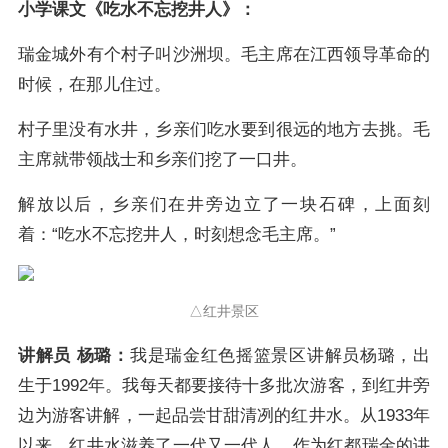
小学课文《吃水不忘挖井人》：
瑞金城外有个村子叫沙洲坝。毛主席在江西领导革命的
时候，在那儿住过。
村子里没有水井，乡亲们吃水要到很远的地方去挑。毛
主席就带领战士和乡亲们挖了一口井。
解放以后，乡亲们在井旁边立了一块石碑，上面刻
着：“吃水不忘挖井人，时刻想念毛主席。”
△红井景区
讲解员 杨璐：
我是瑞金红色摇篮景区讲解员杨璐，出
生于1992年。我每天都要接待十多批次游客，到红井旁
边为游客讲解，一起品尝甘甜清冽的红井水。从1933年
以来，红井水滋养了一代又一代人。作为红都瑞金的讲