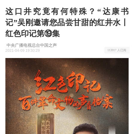
这口井究竟有何特殊？“达康书
记”吴刚邀请您品尝甘甜的红井水丨
红色印记第⑲集
​ 中央广播电视总台中国之声
2021-04-09 19:30:29
113917 人已阅