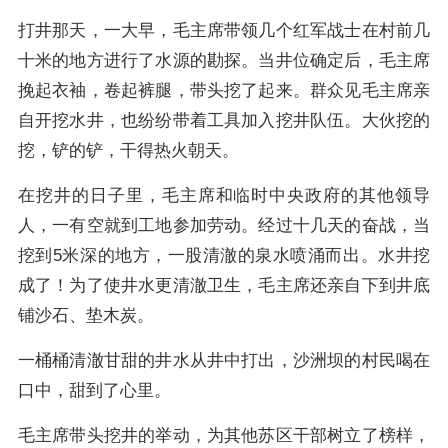
打井那天，一大早，毛主席带领几个红军战士在村前几
十米的地方进行了水源的勘探。当井位确定后，毛主席
挽起衣袖，卷起裤腿，带头挖了起来。群众见毛主席亲
自开挖水井，也纷纷带着工具加入挖井队伍。大伙挖的
挖，铲的铲，干得热火朝天。
在挖井的日子里，毛主席和临时中央政府的其他领导
人，一有空就到工地参加劳动。经过十几天的奋战，当
挖到5米深的地方，一股清澈的泉水喷涌而出。水井挖
成了！为了使井水更清澈卫生，毛主席还亲自下到井底
铺沙石、垫木炭。
一桶桶清澈甘甜的井水从井中打出，沙洲坝的村民喝在
口中，甜到了心里。
毛主席带头挖井的举动，为其他苏区干部树立了榜样，