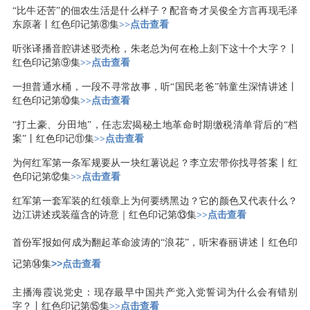
“比牛还苦”的佃农生活是什么样子？配音奇才吴俊全方言再现毛泽
东原著丨红色印记第⑧集
>>点击查看
听张译播音腔讲述驳壳枪，朱老总为何在枪上刻下这十个大字？丨
红色印记第⑨集
>>点击查看
一担普通水桶，一段不寻常故事，听“国民老爸”韩童生深情讲述丨
红色印记第⑩集
>>点击查看
“打土豪、分田地”，任志宏揭秘土地革命时期缴税清单背后的“档
案”丨红色印记⑪集
>>点击查看
为何红军第一条军规要从一块红薯说起？李立宏带你找寻答案丨红
色印记第⑫集
>>点击查看
红军第一套军装的红领章上为何要绣黑边？它的颜色又代表什么？
边江讲述戎装蕴含的诗意｜红色印记第⑬集
>>点击查看
首份军报如何成为翻起革命波涛的“浪花”，听宋春丽讲述丨红色印
>>点击查看
记第⑭集
主播海霞说党史：现存最早中国共产党入党誓词为什么会有错别
字？丨红色印记第⑮集
>>点击查看