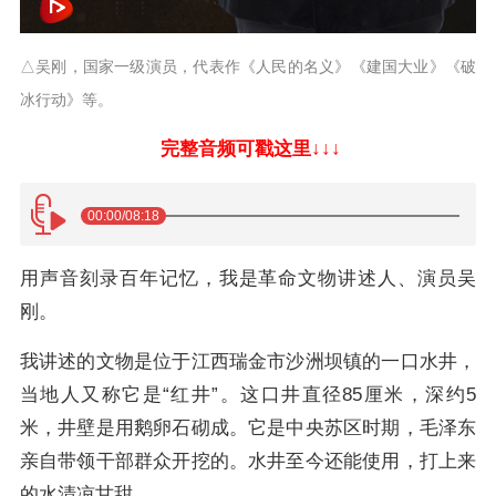
△吴刚，国家一级演员，代表作《人民的名义》《建国大业》《破
冰行动》等。
完整音频可戳这里↓↓↓
00:00
/08:18
用声音刻录百年记忆，我是革命文物讲述人、演员吴
刚。
我讲述的文物是位于江西瑞金市沙洲坝镇的一口水井，
当地人又称它是“红井”。这口井直径85厘米，深约5
米，井壁是用鹅卵石砌成。它是中央苏区时期，毛泽东
亲自带领干部群众开挖的。水井至今还能使用，打上来
的水清凉甘甜。