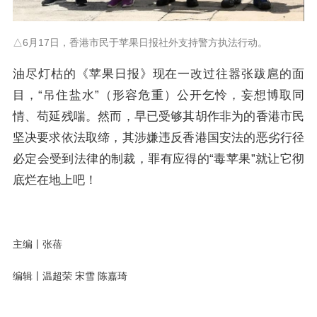
△6月17日，香港市民于苹果日报社外支持警方执法行动。
油尽灯枯的《苹果日报》现在一改过往嚣张跋扈的面
目，“吊住盐水”（形容危重）公开乞怜，妄想博取同
情、苟延残喘。然而，早已受够其胡作非为的香港市民
坚决要求依法取缔，其涉嫌违反香港国安法的恶劣行径
必定会受到法律的制裁，罪有应得的“毒苹果”就让它彻
底烂在地上吧！
主编丨张蓓
编辑丨温超荣 宋雪 陈嘉琦