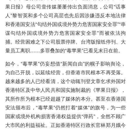
果日报》母公司壹传媒屡屡传出负面消息，公司“话事
人”黎智英和多个公司高层也先后因涉嫌违反本地法律
和香港国安法“勾结外国或境外势力危害国家安全罪”“串
谋勾结外国或境外势力危害国家安全罪”而被依法拘
捕。经营困难之下公司股票停牌、台湾版报纸停刊、大
量员工离职……多罪叠加的“毒苹果”已看见末日在前。
如今，“毒苹果”仍妄想借“新闻自由”的幌子影响舆论，
为自己开脱，以延续经营，但香港市民根本不再受落。
越来越多的人已经看清，这个动辄刊登文章乞求外国对
香港特区及中华人民共和国实施制裁的《苹果日报》，
其所作所为根本已经超越了媒体的本分。甚至在香港国
安法颁布后，“毒苹果”仍然打着“媒体”的旗号，为一些
国家或境外机构损害香港权益提供“弹药”，全然不顾广
大市民的利益福祉。正如香港特区行政长官林郑月娥今