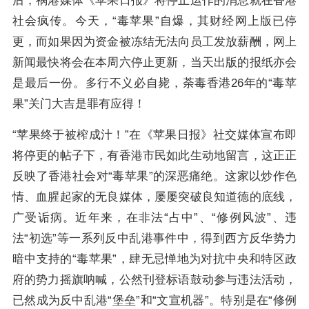
后，祸港媒体《苹果日报》将停止运作的消息就在香港
社会疯传。今天，“毒苹果”自爆，其财经网上版已停
更，而如果因为资金被冻结无法向员工发放薪酬，网上
新闻最快将会在本周六停止更新，当天出版的报纸亦会
是最后一份。多行不义必自毙，荼毒香港26年的“毒苹
果”关门大吉是罪有应得！
“苹果终于被榨成汁！”在《苹果日报》社交媒体宣布即
将停更的帖子下，有香港市民如此生动地留言，这正正
反映了香港社会对“毒苹果”的深恶痛绝。这家以炒作色
情、血腥起家的无良媒体，屡屡突破良知道德的底线，
广受诟病。近年来，在非法“占中”、“修例风波”、违
法“初选”等一系列反中乱港事件中，得到西方反华势力
暗中支持的“毒苹果”，肆无忌惮地为对抗中央和特区政
府的势力摇旗呐喊，公然刊登标语鼓动参与违法活动，
已然成为反中乱港“堡垒”和“文宣机器”。特别是在“修例