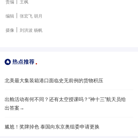
丨
责编
王枫
丨
编辑
张宏飞 胡月
丨
摄像
刘洪波 杨帆
北美最大集装箱港口面临史无前例的货物积压
出舱活动有何不同？还有太空授课吗？“神十三”航天员给
出答案→
尴尬！奖牌掉色 泰国向东京奥组委申请更换