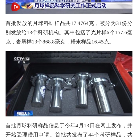
首批发放的月球科研样品共17.4764克，被分为31份分
别发放给13个科研机构。其中包括了光片样6个157.6毫
克，岩屑样13个868.8毫克，粉末样品16.45克。
首批月球科研样品信息于今年4月13日在网上发布，并
开始受理借用申请。首批共发布了44个科研样品，共