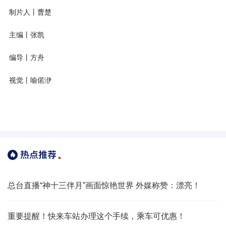
制片人丨曹楚
主编丨张凯
编导丨方舟
视觉丨喻偌洢
总台直播“神十三伴月”画面惊艳世界 外媒称赞：漂亮！
重要提醒！快来车站办理这个手续，乘车可优惠！