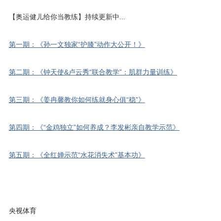
【奥运健儿给你当教练】持续更新中...
第一期：《孙一文独家“护膝”动作大公开！》
第二期：《钟天使&卢云秀“联合教学”：肌群力量训练》
第三期：《姜冉馨教你如何练就身心俱“稳”》
第四期：《“金鸡独立”如何养成？李发彬亲自教学示范》
第五期：《全红婵示范“水花消失术”基本功》
央视体育