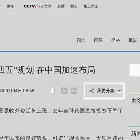
事
更多
节目官网
直播
栏目
频道大全
国内
国际
经济
军事
四五”规划 在中国加速布局
09月04日 08:56
A-
A+
我要分享
央
国吸收外资逆势上涨。去年全球跨国直接投资下降了
新
半年以来的良好势头，引资呈现涨幅大、大项目多的