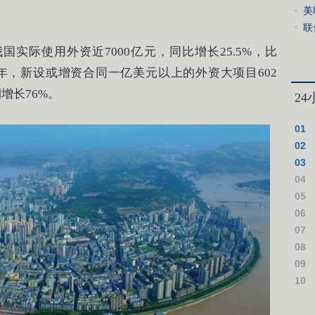
美
音
联
升
实际使用外资近7000亿元，同比增长25.5%，比
上半年，新设或增资合同一亿美元以上的外资大项目602
期增长76%。
2
01
与相
02
新局
03
实
04
国“
05
建北
06
07
08
绩作
09
援乌
10
案死