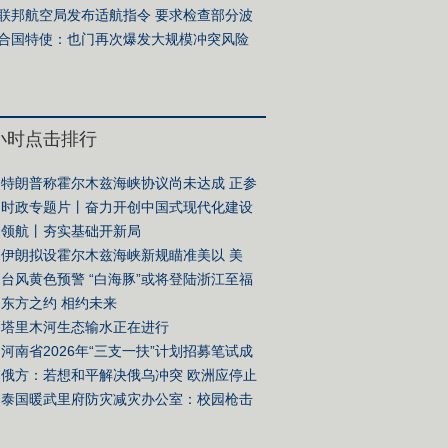
联邦航空局发布适航指令 要求检查部分波
客机
合国特使：也门再次爆发大规模冲突风险
至四年多来最高水平
4小时点击排行
特朗普称霍尔木兹海峡协议尚未达成 正参
关谈判
时政专题片丨奋力开创中国式现代化建设
面——习近平总书记今年以来治国理政纪
领航丨夯实基础开新局
伊朗拟设霍尔木兹海峡新规瞄准美以 美
硬蹭”谈判桌
台风黄色预警 “白海豚”或将登陆浙江至福
部沿海地区
东方之约 相约未来
塔里木河生态输水正在进行
河南省2026年“三支一扶”计划招募笔试成
废 重新组织笔试
俄方：若想和平解决俄乌冲突 欧洲应停止
泰国暖武里府防灾减灾办公室：校园枪击
亡人数升至7人