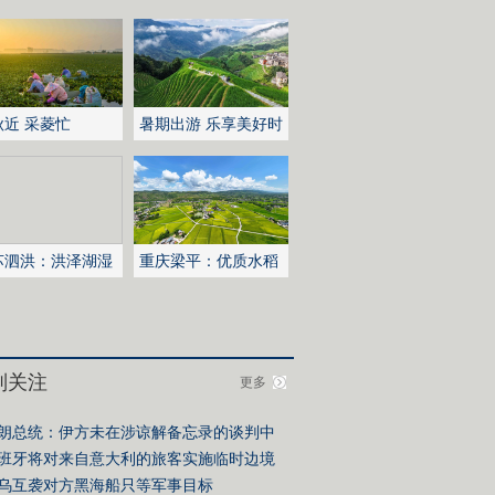
秋近 采菱忙
暑期出游 乐享美好时
光
苏泗洪：洪泽湖湿
重庆梁平：优质水稻
白鹭嬉戏
丰收在望
别关注
更多
朗总统：伊方未在涉谅解备忘录的谈判中
任何让步
班牙将对来自意大利的旅客实施临时边境
查
乌互袭对方黑海船只等军事目标