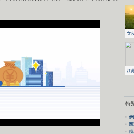
。
立
江
地
特
伊
作
西
检
俄