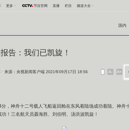
事
更多
节目官网
直播
栏目
频道大全
国内
记报告：我们已凯旋！
来源：央视新闻客户端 2021年09月17日 18:56
A-
A+
时34分，神舟十二号载人飞船返回舱在东风着陆场成功着陆。神舟
成功！三名航天员聂海胜、刘伯明、汤洪波凯旋！