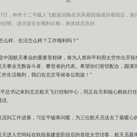
9月17日，神舟十二号载人飞船返回舱在东风着陆场成功着陆后，
刘伯明、汤洪波安全顺利出舱，身体状态良好。
怎么样、生活怎么样？工作顺利吗？”
，是中国航天事业的重要里程碑，将为人类和平利用太空作出开拓
航天事业无数奋斗者、攀登者的代表。希望你们密切配合，圆满
工作生活顺利，我们在北京等候各位凯旋！”
习近平总书记来到北京航天飞行控制中心，同正在天和核心舱执行
通话。
状况到工作进展，习近平嘘寒问暖，为三位航天员送去了最暖心
航天进入空间站在轨组装建造阶段后的首批太空访客，航天员聂