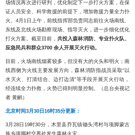
场情况再次进行研判，优化制定下一步打火方案，在保
证人员安全、科学救援的前提下，增加救援力量全力扑
火。4月1日上午，前线指挥部负责同志前往火场南线、
东线及北线火场勘察现场、指导灭火，进一步细化优化
打火方案。截至目前，
共投入森林消防、专业扑火队、
应急民兵和群众3700 余人开展灭火行动。
目前，火场南线烟雾较多，但没有大的火头和明火；南
线西侧为火线主要发展方向，森林消防指战员采取“以
水灭火、打清结合、边打边清”等手段开展灭火行动，
经连续全力扑救，火势已得到明显控制。（总台央视记
者 黄鹂）
北京时间3月30日16时35分更新：
3月28日19时30分，木里县乔瓦镇锄头湾村与项脚蒙古
族乡项脚村交界处发生森林火灾。