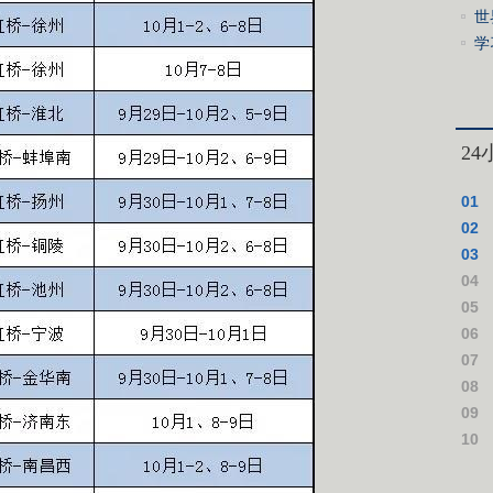
世
学
心
2
01
02
03
04
仪式
05
06
07
08
09
10
作假