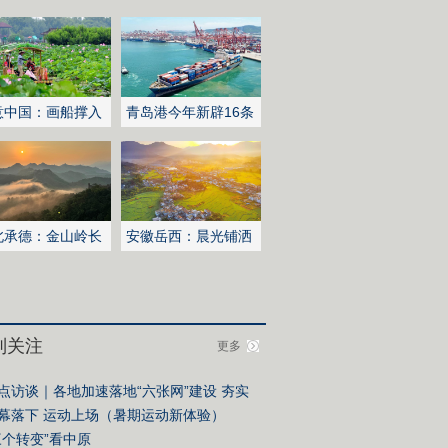
意中国：画船撑入
青岛港今年新辟16条
深处
国际航线
北承德：金山岭长
安徽岳西：晨光铺洒
日出云海翻涌
山乡稻田
别关注
更多
点访谈｜各地加速落地“六张网”建设 夯实
国式现代化战略底座
幕落下 运动上场（暑期运动新体验）
三个转变”看中原