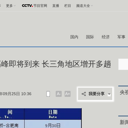
事
更多
节目官网
直播
栏目
频道大全
国内
国际
经济
军事
峰即将到来 长三角地区增开多趟
央
09月25日 10:36
A-
A+
我要分享
新