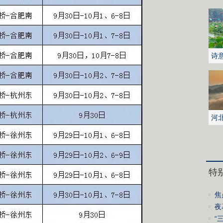
诗
花
河
城
特
焦
中
夜
“